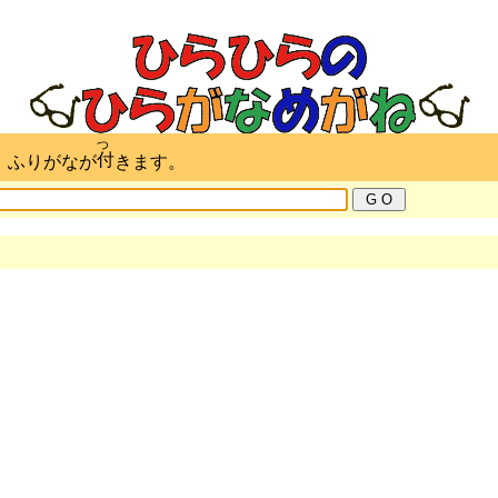
つ
付
。ふりがなが
きます。