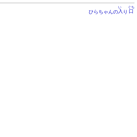
い
ぐち
入
口
ひらちゃんの
り