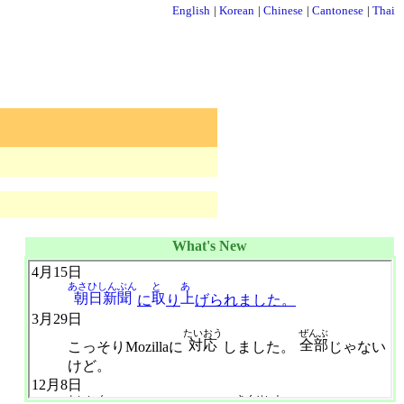
English
|
Korean
|
Chinese
|
Cantonese
|
Thai
What's New